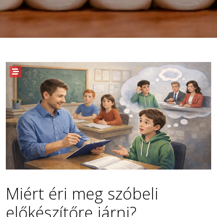
Miért éri meg szóbeli
előkészítőre járni?