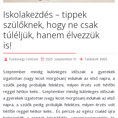
Iskolakezdés – tippek
szülőknek, hogy ne csak
túléljük, hanem élvezzük
is!
Tudásvágy Centrum
2025. szeptember 01
Találatok: 8493
Szeptember mindig különleges időszak: a gyerekek
izgatottan (vagy kicsit morgósan) indulnak az első napra, a
szülők pedig próbálják felidézni, milyen érzés volt hétfőn
reggel hétkor kelni… Szeptember mindig különleges időszak:
a gyerekek izgatottan (vagy kicsit morgósan) indulnak az első
napra, a szülők pedig próbálják felidézni, milyen érzés volt
hétfőn reggel hétkor kelni… És persze az egész család újra
belerázódik a reggeli készülődés, uzsonnacsomagolás és