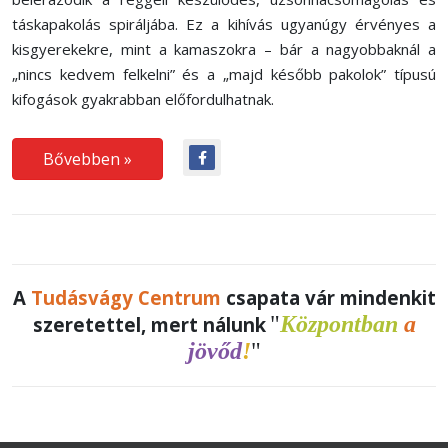
táskapakolás spiráljába. Ez a kihívás ugyanúgy érvényes a
kisgyerekekre, mint a kamaszokra – bár a nagyobbaknál a
„nincs kedvem felkelni” és a „majd később pakolok” típusú
kifogások gyakrabban előfordulhatnak.
Bővebben »
A
Tudásvágy Centrum
csapata vár mindenkit
"
Központban
a
szeretettel, mert nálunk
jövőd
!
"