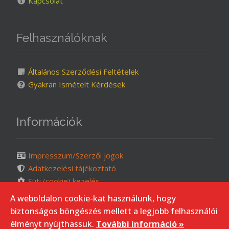
Kapcsolat
Felhasználóknak
Általános Szerződési Feltételek
Gyakran Ismételt Kérdések
Információk
Impresszum/Szerzői jogok
Adatkezelési tájékoztató
Süti (cookie) kezelés
Oldaltérkép
A weboldalon cookie-kat használunk, hogy
biztonságos böngészés mellett a legjobb felhasználói
élményt nyújthassuk.
További információ »