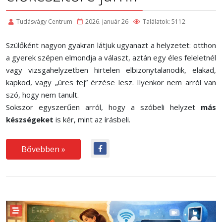
Tudásvágy Centrum
2026. január 26
Találatok: 5112
Szülőként nagyon gyakran látjuk ugyanazt a helyzetet: otthon
a gyerek szépen elmondja a választ, aztán egy éles feleletnél
vagy vizsgahelyzetben hirtelen elbizonytalanodik, elakad,
kapkod, vagy „üres fej” érzése lesz. Ilyenkor nem arról van
szó, hogy nem tanult.
Sokszor egyszerűen arról, hogy a szóbeli helyzet
más
készségeket
is kér, mint az írásbeli.
Bővebben »