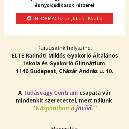
és nyolcadikosok részére!
INFORMÁCIÓ ÉS JELENTKEZÉS
Kurzusaink helyszíne:
ELTE Radnóti Miklós Gyakorló Általános
Iskola és Gyakorló Gimnázium
1146 Budapest, Cházár András u. 10.
A
Tudásvágy Centrum
csapata vár
mindenkit szeretettel, mert nálunk
"
Központban
a
jövőd
!
"
Megosztás: