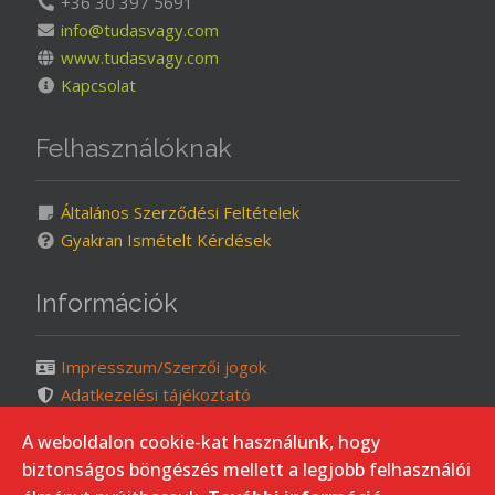
+36 30 397 5691
info@tudasvagy.com
www.tudasvagy.com
Kapcsolat
Felhasználóknak
Általános Szerződési Feltételek
Gyakran Ismételt Kérdések
Információk
Impresszum/Szerzői jogok
Adatkezelési tájékoztató
Süti (cookie) kezelés
A weboldalon cookie-kat használunk, hogy
Oldaltérkép
biztonságos böngészés mellett a legjobb felhasználói